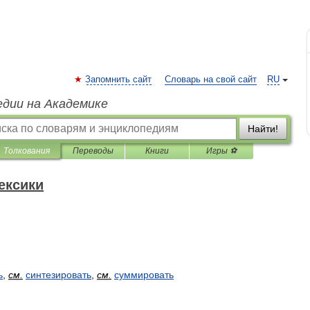
Запомнить сайт
Словарь на свой сайт
RU
едии на Академике
Найти!
Толкования
Переводы
Книги
Игры ⚽
ексики
ь
,
см
.
синтезировать
,
см
.
суммировать