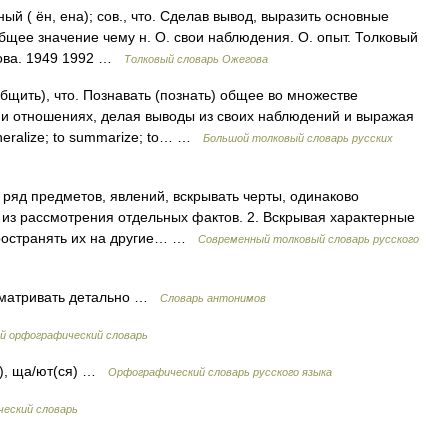
( ён, ена); сов., что. Сделав вывод, выразить основные
бщее значение чему н. О. свои наблюдения. О. опыт. Толковый
дова. 1949 1992 …
Толковый словарь Ожегова
щить), что. Познавать (познать) общее во множестве
х и отношениях, делая выводы из своих наблюдений и выражая
neralize; to summarize; to… …
Большой толковый словарь русских
 ряд предметов, явлений, вскрывать черты, одинаково
ы из рассмотрения отдельных фактов. 2. Вскрывая характерные
пространять их на другие… …
Современный толковый словарь русского
сматривать детально …
Словарь антонимов
й орфографический словарь
я), ща/ют(ся) …
Орфографический словарь русского языка
ческий словарь