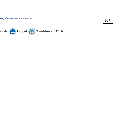
ка
,
Реклама на сайте
18+
omla,
Drupal,
WordPress, MODx.