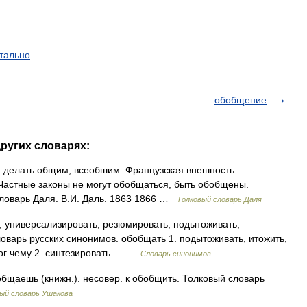
тально
обобщение
других словарях:
делать общим, всеобшим. Французская внешность
Частные законы не могут обобщаться, быть обобщены.
словарь Даля. В.И. Даль. 1863 1866 …
Толковый словарь Даля
, универсализировать, резюмировать, подытоживать,
ловарь русских синонимов. обобщать 1. подытоживать, итожить,
тог чему 2. синтезировать… …
Словарь синонимов
аешь (книжн.). несовер. к обобщить. Толковый словарь
ый словарь Ушакова