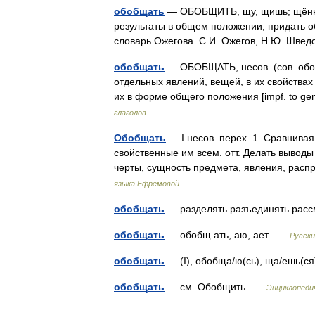
обобщать
— ОБОБЩИТЬ, щу, щишь; щённый 
результаты в общем положении, придать о
словарь Ожегова. С.И. Ожегов, Н.Ю. Шве
обобщать
— ОБОБЩАТЬ, несов. (сов. обоб
отдельных явлений, вещей, в их свойства
их в форме общего положения [impf. to ge
глаголов
Обобщать
— I несов. перех. 1. Сравнивая
свойственные им всем. отт. Делать вывод
черты, сущность предмета, явления, рас
языка Ефремовой
обобщать
— разделять разъединять рас
обобщать
— обобщ ать, аю, ает …
Русски
обобщать
— (I), обобща/ю(сь), ща/ешь(с
обобщать
— см. Обобщить …
Энциклопеди