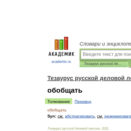
Словари и энциклоп
academic.ru
Тезаурус русской деловой лексики
Тезаурус русской деловой л
обобщать
Толкование
Перевод
обобщать
Syn:
см
.
абстрагировать
,
см
.
резюмироват
Тезаурус
русской
деловой
лексики
.
2011
.