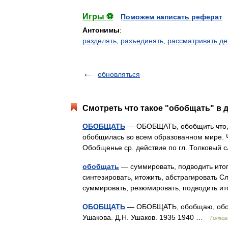
Игры ⚽
Поможем написать реферат
Антонимы
:
разделять
,
разъединять
,
рассматривать де
обновляться
Смотреть что такое "обобщать" в 
ОБОБЩАТЬ
— ОБОБЩАТЬ, обобщить что, 
обобщилась во всем образованном мире. 
Обобщенье ср. действие по гл. Толковый 
обобщать
— суммировать, подводить итог
синтезировать, итожить, абстрагировать С
суммировать, резюмировать, подводить и
ОБОБЩАТЬ
— ОБОБЩАТЬ, обобщаю, обобщ
Ушакова. Д.Н. Ушаков. 1935 1940 …
Толков